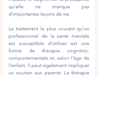
qu'elle ne manque pas 
d'importantes leçons de vie.
Le traitement le plus courant qu'un 
professionnel de la santé mentale 
est susceptible d'utiliser est une 
forme de thérapie cognitivo-
comportementale et, selon l'âge de 
l'enfant, il peut également impliquer 
un soutien aux parents. La thérapie 
cognitivo-comportementale repose 
sur l'idée qu'une personne souffrant 
d'un trouble de l'humeur est 
prisonnière d'un schéma de pensée 
négatif. Les enfants déprimés ont 
tendance à s'évaluer de manière 
négative, à interpréter les actions 
des autres de façon négative et à 