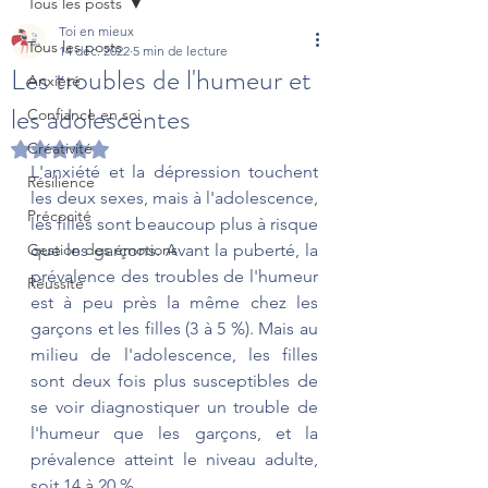
Tous les posts
Toi en mieux
Tous les posts
14 déc. 2022
5 min de lecture
Les troubles de l'humeur et
Anxiété
les adolescentes
Confiance en soi
Créativité
Noté NaN étoiles sur 5.
L'anxiété et la dépression touchent 
Résilience
les deux sexes, mais à l'adolescence, 
Précocité
les filles sont beaucoup plus à risque 
Gestion des émotions
que les garçons. Avant la puberté, la 
prévalence des troubles de l'humeur 
Réussite
est à peu près la même chez les 
garçons et les filles (3 à 5 %). Mais au 
milieu de l'adolescence, les filles 
sont deux fois plus susceptibles de 
se voir diagnostiquer un trouble de 
l'humeur que les garçons, et la 
prévalence atteint le niveau adulte, 
soit 14 à 20 %.