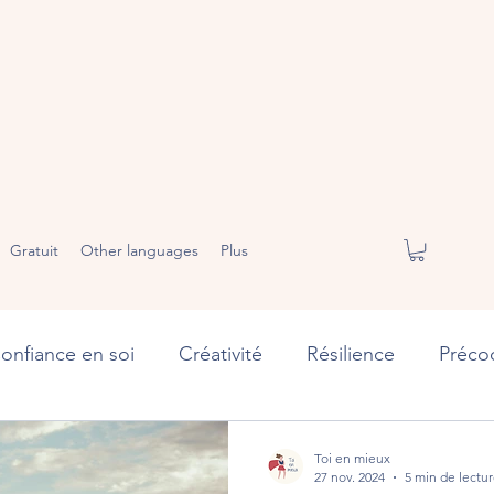
Gratuit
Other languages
Plus
onfiance en soi
Créativité
Résilience
Précoc
éussite
Toi en mieux
27 nov. 2024
5 min de lectu