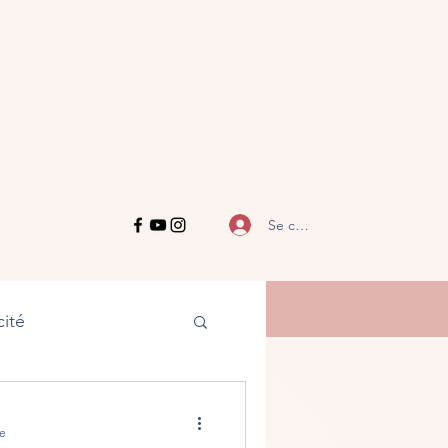
Se connecter
ité
re