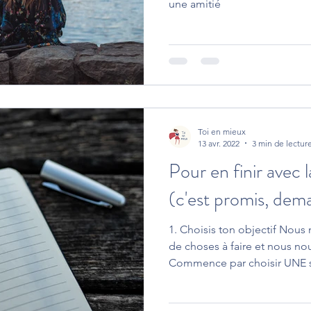
une amitié
Toi en mieux
13 avr. 2022
3 min de lectur
Pour en finir avec 
(c'est promis, dema
1. Choisis ton objectif Nou
de choses à faire et nous no
Commence par choisir UNE s