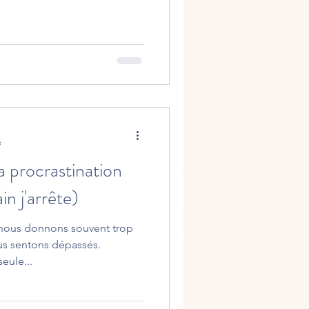
e
la procrastination
in j'arrête)
s nous donnons souvent trop
us sentons dépassés.
eule...